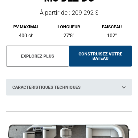
À partir de : 209 292 $
PV MAXIMAL
LONGUEUR
FAISCEAU
400 ch
27'8"
102"
CONSTRUISEZ VOTRE
EXPLOREZ PLUS
O
BATEAU
P
E
N
S
I
N
CARACTÉRISTIQUES TECHNIQUES
A
N
E
W
T
A
B