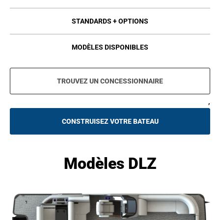
STANDARDS + OPTIONS
MODÈLES DISPONIBLES
TROUVEZ UN CONCESSIONNAIRE
,
CONSTRUISEZ VOTRE BATEAU
O
P
E
N
S
Modèles DLZ
I
N
A
N
E
W
T
A
B