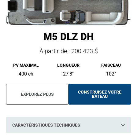
M5 DLZ DH
À partir de : 200 423 $
PV MAXIMAL
LONGUEUR
FAISCEAU
400 ch
27'8"
102"
CONSTRUISEZ VOTRE
EXPLOREZ PLUS
O
BATEAU
P
E
N
S
I
N
CARACTÉRISTIQUES TECHNIQUES
A
N
E