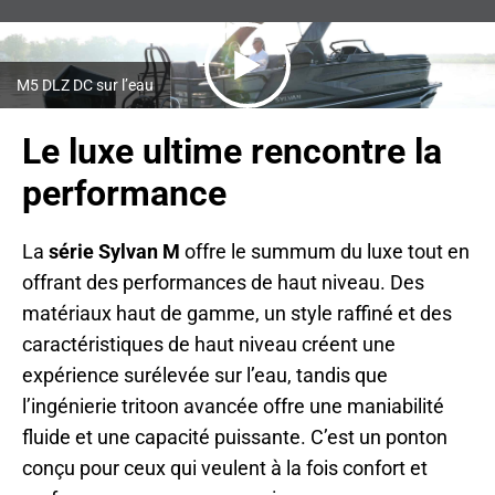
N
S
I
N
A
N
M5 DLZ DC sur l’eau
E
W
T
Le luxe ultime rencontre la
A
B
performance
La
série Sylvan M
offre le summum du luxe tout en
offrant des performances de haut niveau. Des
matériaux haut de gamme, un style raffiné et des
caractéristiques de haut niveau créent une
expérience surélevée sur l’eau, tandis que
l’ingénierie tritoon avancée offre une maniabilité
fluide et une capacité puissante. C’est un ponton
conçu pour ceux qui veulent à la fois confort et