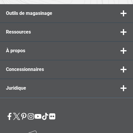
Outils de magasinage
Ressources
À propos
Concessionnaires
Juridique
opens
opens
opens
opens
opens
opens
opens
in
in
in
in
in
in
in