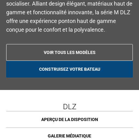
socialiser. Alliant design élégant, matériaux haut de
gamme et fonctionnalité innovante, la série M DLZ
offre une expérience ponton haut de gamme
conçue pour le confort et la polyvalence.
VOIR TOUS LES MODÈLES
CONSTRUISEZ VOTRE BATEAU
O
P
E
N
S
I
N
A
DLZ
N
E
W
T
APERÇU DE LA DISPOSITION
A
B
GALERIE MÉDIATIQUE