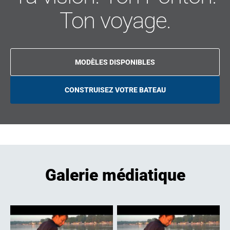
Ton voyage.
MODÈLES DISPONIBLES
CONSTRUISEZ VOTRE BATEAU
O
P
E
N
S
I
N
A
N
E
W
Galerie médiatique
T
A
B