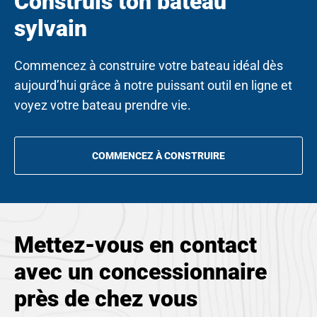
Construis ton bateau
n
sylvain
e
w
Commencez à construire votre bateau idéal dès
t
aujourd’hui grâce à notre puissant outil en ligne et
a
voyez votre bateau prendre vie.
b
COMMENCEZ À CONSTRUIRE
OPENS
IN
A
NEW
TAB
Mettez-vous en contact
avec un concessionnaire
près de chez vous