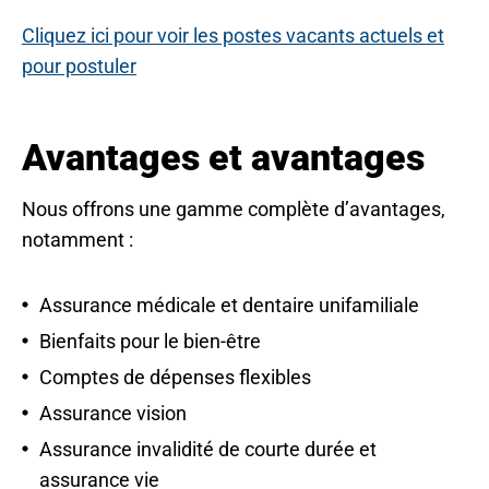
Cliquez ici pour voir les postes vacants actuels et
o
pour postuler
p
e
Avantages et avantages
n
s
Nous offrons une gamme complète d’avantages,
i
notamment :
n
a
Assurance médicale et dentaire unifamiliale
n
e
Bienfaits pour le bien-être
w
Comptes de dépenses flexibles
t
Assurance vision
a
Assurance invalidité de courte durée et
b
assurance vie