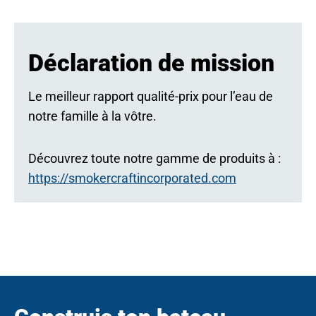
Déclaration de mission
Le meilleur rapport qualité-prix pour l’eau de
notre famille à la vôtre.
Découvrez toute notre gamme de produits à :
o
https://smokercraftincorporated.com
p
e
n
s
i
n
a