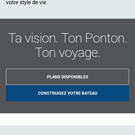
votre style de vie.
Ta vision. Ton Ponton.
Ton voyage.
PLANS DISPONIBLES
CONSTRUISEZ VOTRE BATEAU
O
P
E
N
S
I
N
A
N
E