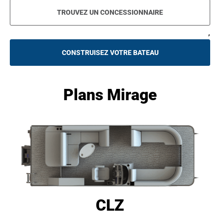
TROUVEZ UN CONCESSIONNAIRE
,
CONSTRUISEZ VOTRE BATEAU
O
P
E
N
S
Plans Mirage
I
N
A
N
E
W
T
A
B
CLZ