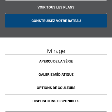
VOIR TOUS LES PLANS
CONSTRUISEZ VOTRE BATEAU
O
P
E
N
S
I
N
A
Mirage
N
E
W
T
APERÇU DE LA SÉRIE
A
B
GALERIE MÉDIATIQUE
OPTIONS DE COULEURS
DISPOSITIONS DISPONIBLES