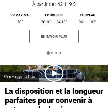
À partir de : 42 119 $
PV MAXIMAL
LONGUEUR
FAISCEAU
300
20'10" – 24'10"
96" – 102"
EN SAVOIR PLUS
Série Mirage sur l’eau
La disposition et la longueur
parfaites pour convenir à