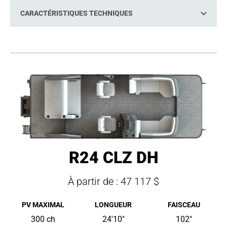
I
N
CARACTÉRISTIQUES TECHNIQUES
A
N
E
W
T
A
B
R24 CLZ DH
À partir de : 47 117 $
PV MAXIMAL
LONGUEUR
FAISCEAU
300 ch
24'10"
102"