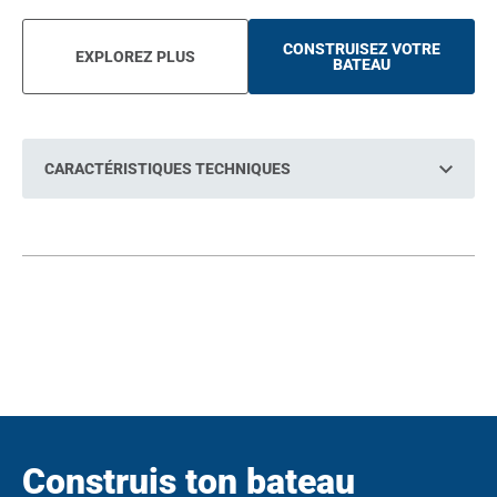
CONSTRUISEZ VOTRE
EXPLOREZ PLUS
O
BATEAU
P
E
N
S
I
N
CARACTÉRISTIQUES TECHNIQUES
A
N
E
W
T
A
B
Construis ton bateau