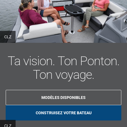
CLZ
Ta vision. Ton Ponton.
Ton voyage.
MODÈLES DISPONIBLES
CONSTRUISEZ VOTRE BATEAU
O
P
E
CLZ
N