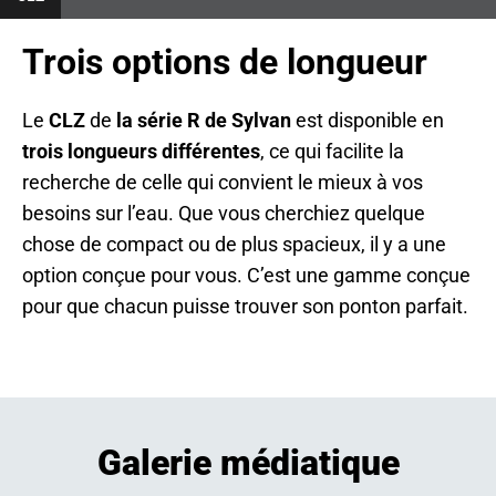
S
I
N
Trois options de longueur
A
N
E
W
Le
CLZ
de
la série R de Sylvan
est disponible en
T
A
trois longueurs différentes
, ce qui facilite la
B
recherche de celle qui convient le mieux à vos
besoins sur l’eau. Que vous cherchiez quelque
chose de compact ou de plus spacieux, il y a une
option conçue pour vous. C’est une gamme conçue
pour que chacun puisse trouver son ponton parfait.
Galerie médiatique