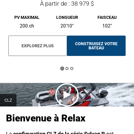
À partir de : 38 979 $
PV MAXIMAL
LONGUEUR
FAISCEAU
200 ch
20'10"
102"
CONSTRUISEZ VOTRE
EXPLOREZ PLUS
O
BATEAU
P
E
N
S
I
N
A
N
E
W
T
A
CLZ
B
Bienvenue à Relax
La
configuration CLZ de la série Sylvan R
est