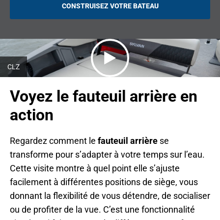
CONSTRUISEZ VOTRE BATEAU
O
P
E
N
S
I
N
A
N
CLZ
E
W
T
Voyez le fauteuil arrière en
A
B
action
Regardez comment le
fauteuil arrière
se
transforme pour s’adapter à votre temps sur l’eau.
Cette visite montre à quel point elle s’ajuste
facilement à différentes positions de siège, vous
donnant la flexibilité de vous détendre, de socialiser
ou de profiter de la vue. C’est une fonctionnalité