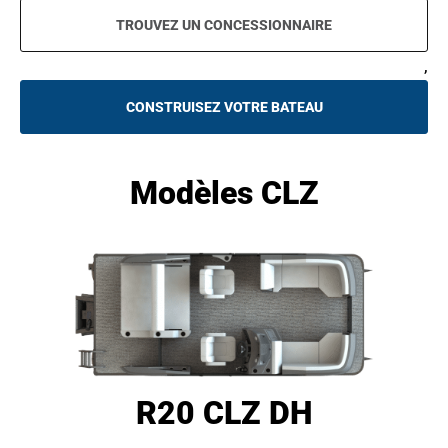
TROUVEZ UN CONCESSIONNAIRE
,
CONSTRUISEZ VOTRE BATEAU
O
P
E
N
S
Modèles CLZ
I
N
A
N
E
W
T
A
B
R20 CLZ DH