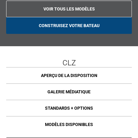
VOIR TOUS LES MODÈLES
CONSTRUISEZ VOTRE BATEAU
O
P
E
N
S
I
N
A
CLZ
N
E
W
T
APERÇU DE LA DISPOSITION
A
B
GALERIE MÉDIATIQUE
STANDARDS + OPTIONS
MODÈLES DISPONIBLES