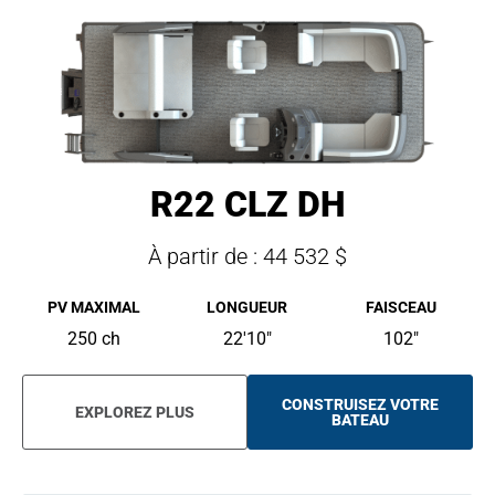
R22 CLZ DH
À partir de : 44 532 $
PV MAXIMAL
LONGUEUR
FAISCEAU
250 ch
22'10"
102"
CONSTRUISEZ VOTRE
EXPLOREZ PLUS
O
BATEAU
P
E
N
S