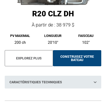
R20 CLZ DH
À partir de : 38 979 $
PV MAXIMAL
LONGUEUR
FAISCEAU
200 ch
20'10"
102"
CONSTRUISEZ VOTRE
EXPLOREZ PLUS
O
BATEAU
P
E
N
S
I
N
CARACTÉRISTIQUES TECHNIQUES
A
N
E
W
T
A
B