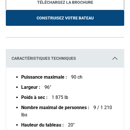
TÉLÉCHARGEZ LA BROCHURE
CONSTRUISEZ VOTRE BATEAU
O
P
E
N
S
I
N
A
N
E
CARACTÉRISTIQUES TECHNIQUES
W
T
A
B
Puissance maximale :
90 ch
Largeur :
96"
Poids à sec :
1 875 lb
Nombre maximal de personnes :
9 / 1 210
lbs
Hauteur du tableau :
20"