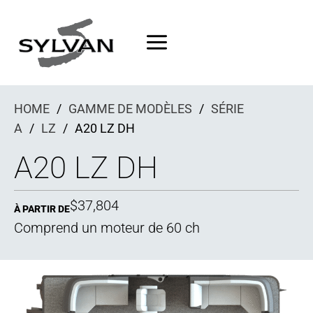
Passer
au
contenu
HOME
/
GAMME DE MODÈLES
/
SÉRIE
A
/
LZ
/
A20 LZ DH
A20 LZ DH
$37,804
À PARTIR DE
Comprend un moteur de 60 ch