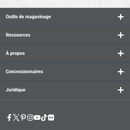
Outils de magasinage
Ressources
À propos
Concessionnaires
Juridique
opens
opens
opens
opens
opens
opens
opens
in
in
in
in
in
in
in