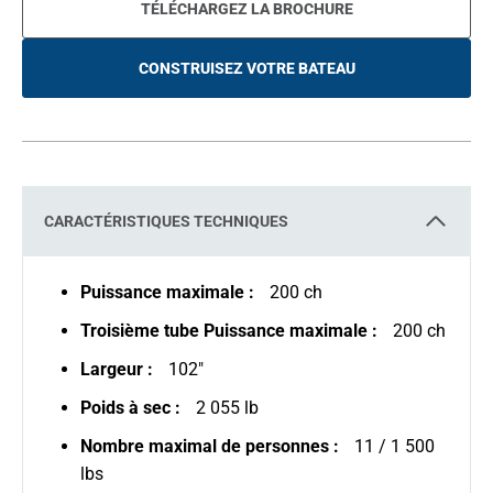
TÉLÉCHARGEZ LA BROCHURE
CONSTRUISEZ VOTRE BATEAU
O
P
E
N
S
I
N
A
N
E
CARACTÉRISTIQUES TECHNIQUES
W
T
A
B
Puissance maximale :
200 ch
Troisième tube Puissance maximale :
200 ch
Largeur :
102"
Poids à sec :
2 055 lb
Nombre maximal de personnes :
11 / 1 500
lbs