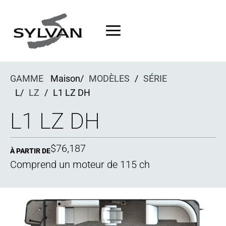
Passer
au
contenu
GAMME
Maison/
MODÈLES
/
SÉRIE
L/
LZ
/
L1 LZ DH
L1 LZ DH
$76,187
À PARTIR DE
Comprend un moteur de 115 ch