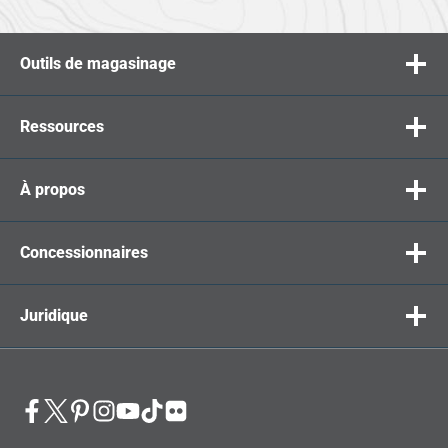
Outils de magasinage
Ressources
À propos
Concessionnaires
Juridique
opens
opens
opens
opens
opens
opens
opens
in
in
in
in
in
in
in